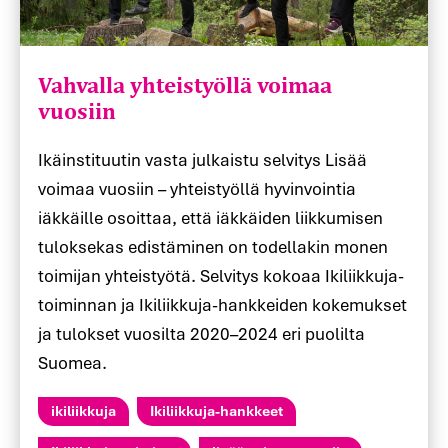
Vahvalla yhteistyöllä voimaa
vuosiin
Ikäinstituutin vasta julkaistu selvitys Lisää
voimaa vuosiin – yhteistyöllä hyvinvointia
iäkkäille osoittaa, että iäkkäiden liikkumisen
tuloksekas edistäminen on todellakin monen
toimijan yhteistyötä. Selvitys kokoaa Ikiliikkuja-
toiminnan ja Ikiliikkuja-hankkeiden kokemukset
ja tulokset vuosilta 2020–2024 eri puolilta
Suomea.
ikiliikkuja
Ikiliikkuja-hankkeet