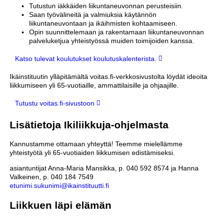
Tutustun iäkkäiden liikuntaneuvonnan perusteisiin.
Saan työvälineitä ja valmiuksia käytännön
liikuntaneuvontaan ja ikäihmisten kohtaamiseen.
Opin suunnittelemaan ja rakentamaan liikuntaneuvonnan
palveluketjua yhteistyössä muiden toimijoiden kanssa.
Katso tulevat koulutukset koulutuskalenterista.
Ikäinstituutin ylläpitämältä voitas.fi-verkkosivustolta löydät ideoita
liikkumiseen yli 65-vuotiaille, ammattilaisille ja ohjaajille.
Tutustu voitas.fi-sivustoon
Lisätietoja Ikiliikkuja-ohjelmasta
Kannustamme ottamaan yhteyttä! Teemme mielellämme
yhteistyötä yli 65-vuotiaiden liikkumisen edistämiseksi.
asiantuntijat Anna-Maria Mansikka, p. 040 592 8574 ja Hanna
Valkeinen, p. 040 184 7549
etunimi.sukunimi@ikainstituutti.fi
Liikkuen läpi elämän