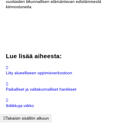
vuotiaiden liikunnallisen elämäntavan edistämisestä
kiinnostuneita.
Lue lisää aiheesta:
Liity alueelliseen oppimisverkostoon
Paikalliset ja valtakunnalliset hankkeet
Ikiliikkuja-viikko
Takaisin sisällön alkuun