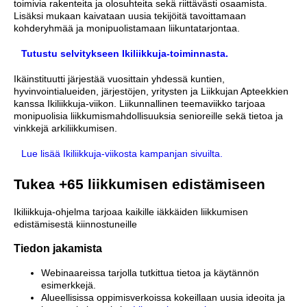
toimivia rakenteita ja olosuhteita sekä riittävästi osaamista.
Lisäksi mukaan kaivataan uusia tekijöitä tavoittamaan
kohderyhmää ja monipuolistamaan liikuntatarjontaa.
Tutustu selvitykseen Ikiliikkuja-toiminnasta.
Ikäinstituutti järjestää vuosittain yhdessä kuntien,
hyvinvointialueiden, järjestöjen, yritysten ja Liikkujan Apteekkien
kanssa Ikiliikkuja-viikon. Liikunnallinen teemaviikko tarjoaa
monipuolisia liikkumismahdollisuuksia senioreille sekä tietoa ja
vinkkejä arkiliikkumisen.
Lue lisää Ikiliikkuja-viikosta kampanjan sivuilta.
Tukea +65 liikkumisen edistämiseen
Ikiliikkuja-ohjelma tarjoaa kaikille iäkkäiden liikkumisen
edistämisestä kiinnostuneille
Tiedon jakamista
Webinaareissa tarjolla tutkittua tietoa ja käytännön
esimerkkejä.
Alueellisissa oppimisverkoissa kokeillaan uusia ideoita ja