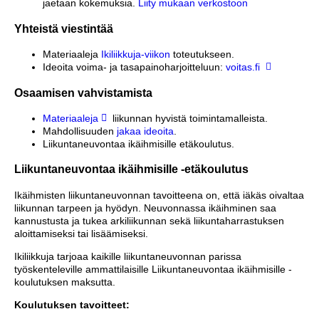
jaetaan kokemuksia.
Liity mukaan verkostoon
Yhteistä viestintää
Materiaaleja
Ikiliikkuja-viikon
toteutukseen.
Ideoita voima- ja tasapainoharjoitteluun:
voitas.fi
Osaamisen vahvistamista
Materiaaleja
liikunnan hyvistä toimintamalleista.
Mahdollisuuden
jakaa ideoita
.
Liikuntaneuvontaa ikäihmisille etäkoulutus.
Liikuntaneuvontaa ikäihmisille -etäkoulutus
Ikäihmisten liikuntaneuvonnan tavoitteena on, että iäkäs oivaltaa
liikunnan tarpeen ja hyödyn. Neuvonnassa ikäihminen saa
kannustusta ja tukea arkiliikunnan sekä liikuntaharrastuksen
aloittamiseksi tai lisäämiseksi.
Ikiliikkuja tarjoaa kaikille liikuntaneuvonnan parissa
työskenteleville ammattilaisille Liikuntaneuvontaa ikäihmisille -
koulutuksen maksutta.
Koulutuksen tavoitteet: