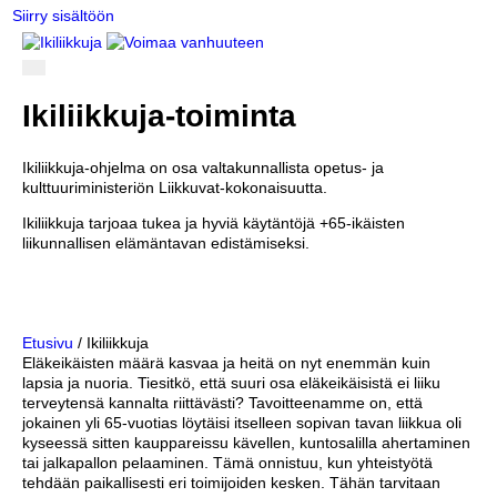
Siirry sisältöön
Ikiliikkuja-toiminta
Ikiliikkuja-ohjelma on osa valtakunnallista opetus- ja
kulttuuriministeriön Liikkuvat-kokonaisuutta.
Ikiliikkuja tarjoaa tukea ja hyviä käytäntöjä +65-ikäisten
liikunnallisen elämäntavan edistämiseksi.
Etusivu
/
Ikiliikkuja
Eläkeikäisten määrä kasvaa ja heitä on nyt enemmän kuin
lapsia ja nuoria. Tiesitkö, että suuri osa eläkeikäisistä ei liiku
terveytensä kannalta riittävästi? Tavoitteenamme on, että
jokainen yli 65-vuotias löytäisi itselleen sopivan tavan liikkua oli
kyseessä sitten kauppareissu kävellen, kuntosalilla ahertaminen
tai jalkapallon pelaaminen. Tämä onnistuu, kun yhteistyötä
tehdään paikallisesti eri toimijoiden kesken. Tähän tarvitaan