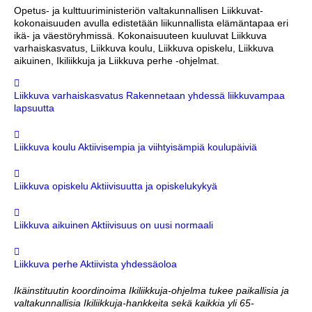
Opetus- ja kulttuuriministeriön valtakunnallisen Liikkuvat-
kokonaisuuden avulla edistetään liikunnallista elämäntapaa eri
ikä- ja väestöryhmissä. Kokonaisuuteen kuuluvat Liikkuva
varhaiskasvatus, Liikkuva koulu, Liikkuva opiskelu, Liikkuva
aikuinen, Ikiliikkuja ja Liikkuva perhe -ohjelmat.
Liikkuva varhaiskasvatus
Rakennetaan yhdessä liikkuvampaa
lapsuutta
Liikkuva koulu
Aktiivisempia ja viihtyisämpiä koulupäiviä
Liikkuva opiskelu
Aktiivisuutta ja opiskelukykyä
Liikkuva aikuinen
Aktiivisuus on uusi normaali
Liikkuva perhe
Aktiivista yhdessäoloa
Ikäinstituutin koordinoima Ikiliikkuja-ohjelma tukee paikallisia ja
valtakunnallisia Ikiliikkuja-hankkeita sekä kaikkia yli 65-