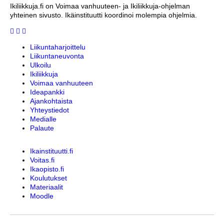
Ikiliikkuja.fi on Voimaa vanhuuteen- ja Ikiliikkuja-ohjelman
yhteinen sivusto. Ikäinstituutti koordinoi molempia ohjelmia.
Liikuntaharjoittelu
Liikuntaneuvonta
Ulkoilu
Ikiliikkuja
Voimaa vanhuuteen
Ideapankki
Ajankohtaista
Yhteystiedot
Medialle
Palaute
Ikainstituutti.fi
Voitas.fi
Ikaopisto.fi
Koulutukset
Materiaalit
Moodle