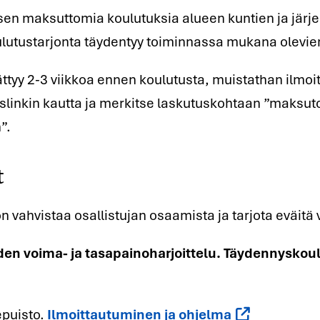
uksen maksuttomia koulutuksia alueen kuntien ja järje
oulutustarjonta täydentyy toiminnassa mukana olevien
ttyy 2-3 viikkoa ennen koulutusta, muistathan ilmoit
slinkin kautta ja merkitse laskutuskohtaan ”maksut
t
”.
n vahvistaa osallistujan osaamista ja tarjota eväit
den voima- ja tasapainoharjoittelu. Täydennyskou
epuisto.
Ilmoittautuminen ja ohjelma