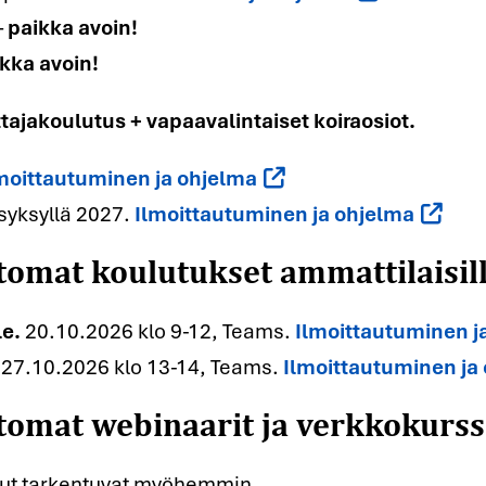
–
paikka avoin!
kka avoin!
.
tajakoulutus + vapaavalintaiset koiraosiot.
moittautuminen ja ohjelma
tomat koulutukset ammattilaisil
 syksyllä 2027.
Ilmoittautuminen ja ohjelma
.
le.
20.10.2026 klo 9-12, Teams.
Ilmoittautuminen j
tomat webinaarit ja verkkokurssi
27.10.2026 klo 13-14, Teams.
Ilmoittautuminen ja
ulut tarkentuvat myöhemmin