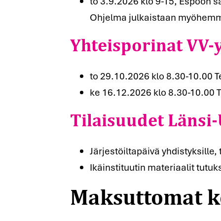
to 3.9.2026 klo 9-15, Espoon s
Yhteisporinat VV-
Ohjelma julkaistaan myöhem
to 29.10.2026 klo 8.30-10.00
Tilaisuudet Länsi-
ke 16.12.2026 klo 8.30-10.0
Maksuttomat k
Järjestöiltapäivä yhdistyksil
Ikäinstituutin materiaalit tutuk