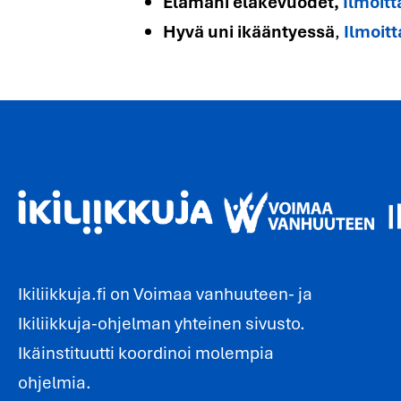
Elämäni eläkevuodet,
Ilmoit
Hyvä uni ikääntyessä
,
Ilmoit
Ikiliikkuja.fi on Voimaa vanhuuteen- ja
Ikiliikkuja-ohjelman yhteinen sivusto.
Ikäinstituutti koordinoi molempia
ohjelmia.