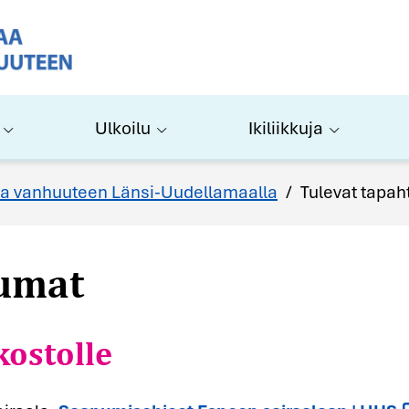
Ulkoilu
Ikiliikkuja
tumat
a vanhuuteen Länsi-Uudellamaalla
/
Tulevat tapa
kostolle