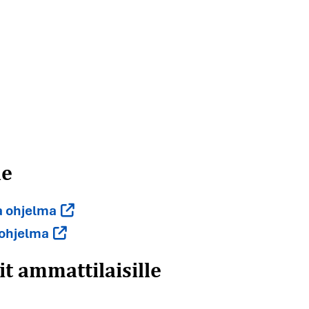
le
a ohjelma
t ammattilaisille
 ohjelma