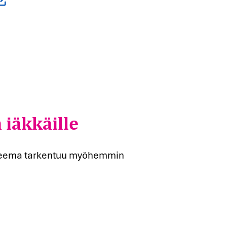
 iäkkäille
t. Teema tarkentuu myöhemmin