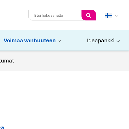
Perform
search
Voimaa vanhuuteen
Ideapankki
htumat