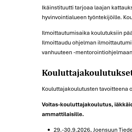
Ikäinstituutti tarjoaa laajan katta
hyvinvointialueen työntekijöille. K
Ilmoittautumisaika koulutuksiin pää
Ilmoittaudu ohjelman ilmoittautumi
Kouluttajakoulutukse
vanhuuteen -mentorointiohjelmaan
Kouluttajakoulutusten tavoitteena o
Voitas-kouluttajakoulutus, iäkkäi
ammattilaisille.
29.-30.9.2026, Joensuun Tied