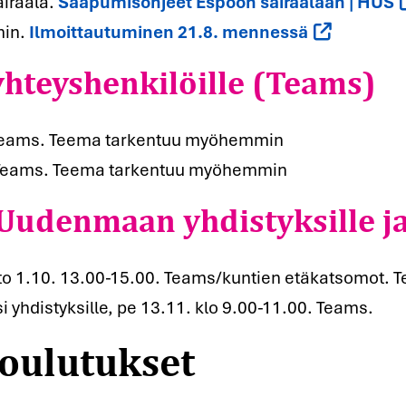
airaala.
Saapumisohjeet Espoon sairaalaan | HUS
yhteyshenkilöille (Teams)
min.
Ilmoittautuminen 21.8. mennessä
 Teams. Teema tarkentuu myöhemmin
Uudenmaan yhdistyksille ja
0 Teams. Teema tarkentuu myöhemmin
oulutukset
le, to 1.10. 13.00-15.00. Teams/kuntien etäkatsomo
si yhdistyksille, pe 13.11. klo 9.00-11.00. Teams.