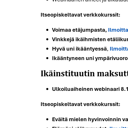
Itseopiskeltavat verkkokurssit:
Voimaa etäjumpasta
,
Ilmoitt
Vinkkejä ikäihmisten etäliik
Hyvä uni ikääntyessä
,
Ilmoit
Ikäinstituutin maksut
Ikääntyneen uni ympärivuoro
Ulkoiluaiheinen webinaari 8.1
Itseopiskeltavat verkkokurssit:
Eväitä mielen hyvinvoinnin v