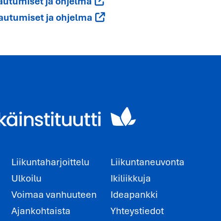
tautumiset ja ohjelma
tautumiset ja ohjelma
Liikuntaharjoittelu
Liikuntaneuvonta
Ulkoilu
Ikiliikkuja
Voimaa vanhuuteen
Ideapankki
Ajankohtaista
Yhteystiedot