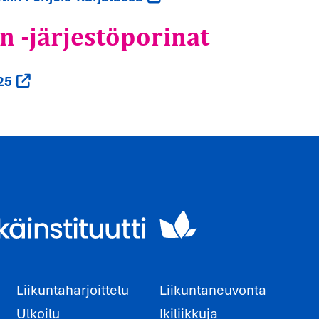
 -järjestöporinat
25
Liikuntaharjoittelu
Liikuntaneuvonta
Ulkoilu
Ikiliikkuja