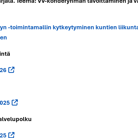
Karjala. Teema: VV-kohderyhmän tavoittaminen ja 
yn -toimintamallin kytkeytyminen kuntien liikun
nen
intä
026
2025
alvelupolku
025