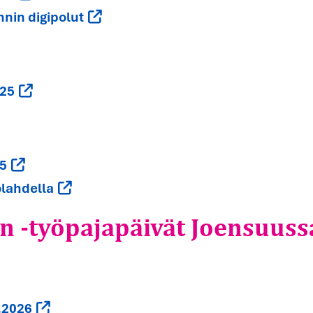
nnin digipolut
025
25
n -työpajapäivät Joensuus
olahdella
2.2026