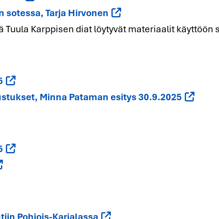
 sotessa, Tarja Hirvonen
 Tuula Karppisen diat löytyvät materiaalit käyttöön s
5
ustukset, Minna Pataman esitys 30.9.2025
5
iin Pohjois-Karjalassa