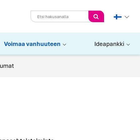
Perform
search
Voimaa vanhuuteen
Ideapankki
tumat