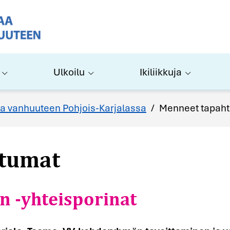
Ulkoilu
Ikiliikkuja
tumat
a vanhuuteen Pohjois-Karjalassa
/
Menneet tapah
 -yhteisporinat