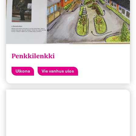
Penkkilenkki
Ulkona
Vie vanhus ulos