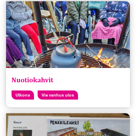
Nuotiokahvit
Ulkona
Vie vanhus ulos