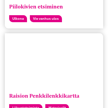
Piilokivien etsiminen
Ulkona
Vie vanhus ulos
Raision Penkkilenkkikartta
Liikuntatoiminta
Materiaalit