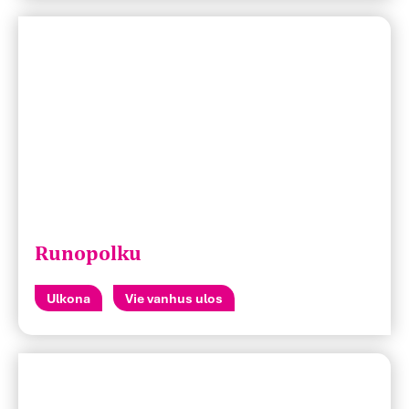
Runopolku
Ulkona
Vie vanhus ulos