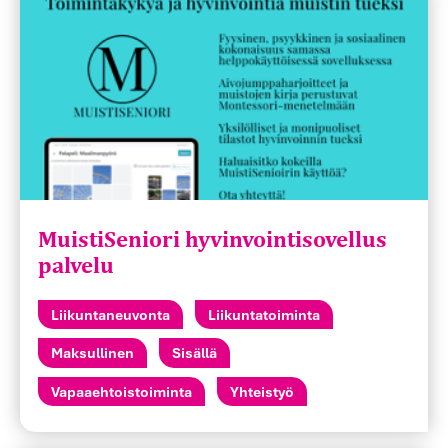
MuistiSeniori hyvinvointisovellus
palvelu
Liikuntaneuvonta
Liikuntatoiminta
Maksullinen
Sisällä
Vapaaehtoistoiminta
Yhteistyö