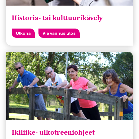
Historia- tai kulttuurikävely
Ulkona
Vie vanhus ulos
Ikiliike- ulkotreeniohjeet