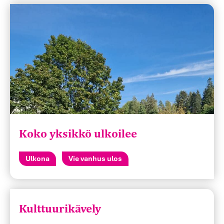
Koko yksikkö ulkoilee
Ulkona
Vie vanhus ulos
Kulttuurikävely