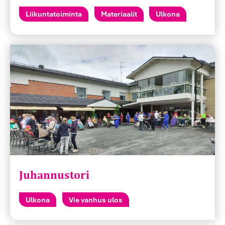
Liikuntatoiminta
Materiaalit
Ulkona
Juhannustori
Ulkona
Vie vanhus ulos