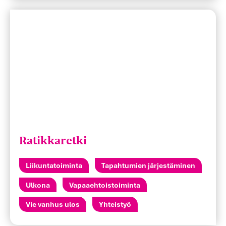
Ratikkaretki
Liikuntatoiminta
Tapahtumien järjestäminen
Ulkona
Vapaaehtoistoiminta
Vie vanhus ulos
Yhteistyö