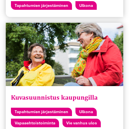
Tapahtumien järjestäminen
Ulkona
Kuvasuunnistus kaupungilla
Tapahtumien järjestäminen
Ulkona
Vapaaehtoistoiminta
Vie vanhus ulos