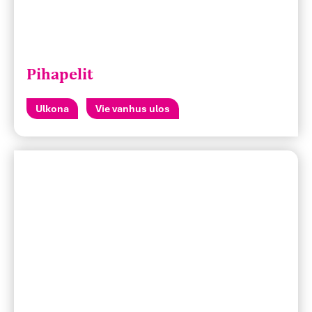
Pihapelit
Ulkona
Vie vanhus ulos