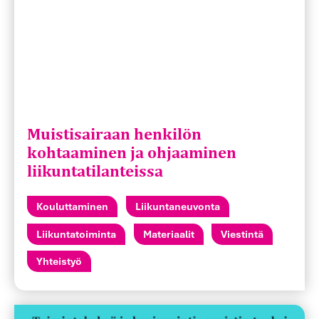
Muistisairaan henkilön
kohtaaminen ja ohjaaminen
liikuntatilanteissa
Kouluttaminen
Liikuntaneuvonta
Liikuntatoiminta
Materiaalit
Viestintä
Yhteistyö