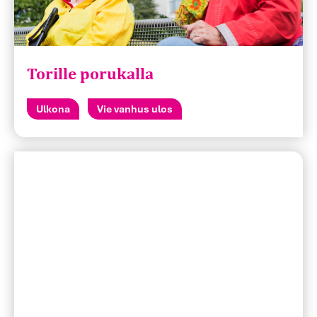
Torille porukalla
Ulkona
Vie vanhus ulos