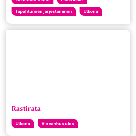
Tapahtumien järjestäminen
Ulkona
Rastirata
Ulkona
Vie vanhus ulos