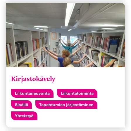
Kirjastokävely
Liikuntaneuvonta
Liikuntatoiminta
Sisällä
Tapahtumien järjestäminen
Yhteistyö