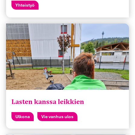
Yhteistyö
Lasten kanssa leikkien
Ulkona
Vie vanhus ulos