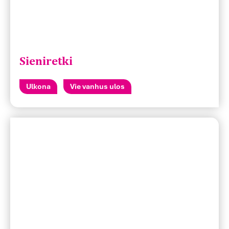
Sieniretki
Ulkona
Vie vanhus ulos