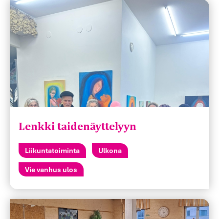
Lenkki taidenäyttelyyn
Liikuntatoiminta
Ulkona
Vie vanhus ulos