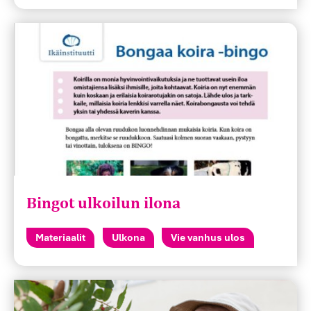
Bingot ulkoilun ilona
Materiaalit
Ulkona
Vie vanhus ulos