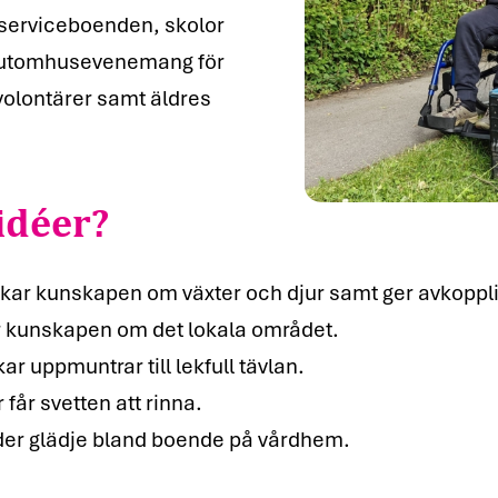
, serviceboenden, skolor
na utomhusevenemang för
 volontärer samt äldres
idéer?
r kunskapen om växter och djur samt ger avkopplin
r kunskapen om det lokala området.
ar uppmuntrar till lekfull tävlan.
får svetten att rinna.
er glädje bland boende på vårdhem.