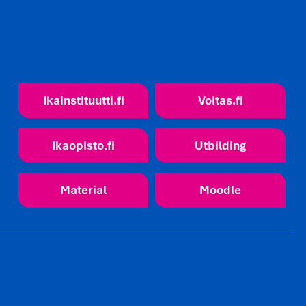
Ikainstituutti.fi
Voitas.fi
Ikaopisto.fi
Utbilding
Material
Moodle