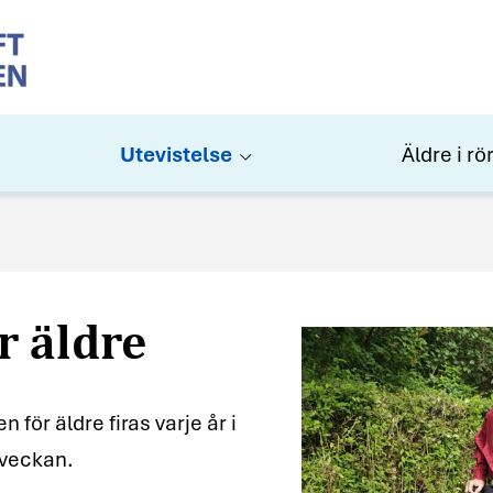
Utevistelse
Äldre i rö
r äldre
ör äldre firas varje år i
rveckan.