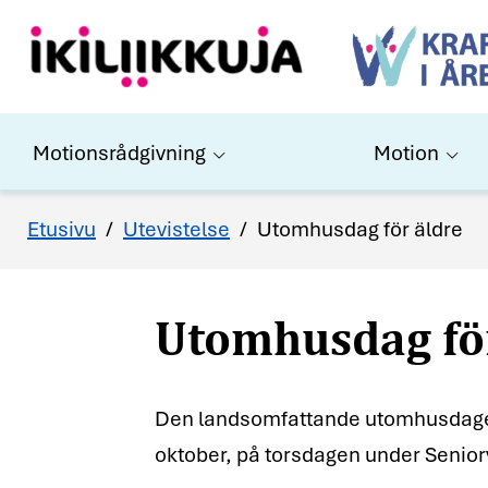
Motionsrådgivning
Motion
Utomhusdag fö
Etusivu
/
Utevistelse
/
Utomhusdag för äldre
Den landsomfattande utomhusdagen f
oktober, på torsdagen under Senio