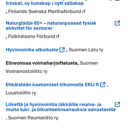
tröskel, ny kunskap i nytt sällskap
,
Finlands Svenska Marthaförbund rf
Naturglädje 65+ – naturanpassad fysisk
aktivitet för seniorer
,
Folkhälsans Förbund rf
Hyvinvointia ulkoilusta
,
Suomen Latu ry
Elinvoimaa voimaharjoittelusta,
Suomen
Voimanostoliitto ry
Ehkäistään kaatumiset liikunnalla EKLI II
,
Luustoliitto ry
Liikettä ja hyvinvointia iäkkäille reuma- ja
muita tuki- ja liikuntaelinsairauksia sairastaville
, Suomen Reumaliitto ry