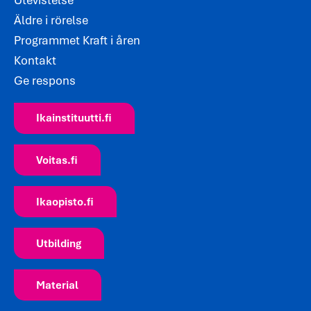
Äldre i rörelse
Programmet Kraft i åren
Kontakt
Ge respons
Ikainstituutti.fi
Voitas.fi
Ikaopisto.fi
Utbilding
Material