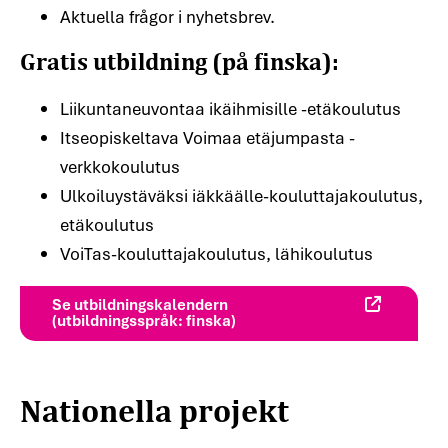
Gratis utbildning
(på finska)
:
Aktuella frågor i nyhetsbrev.
Liikuntaneuvontaa ikäihmisille -etäkoulutus
Itseopiskeltava Voimaa etäjumpasta -
verkkokoulutus
Ulkoiluystäväksi iäkkäälle-kouluttajakoulutus,
etäkoulutus
VoiTas-kouluttajakoulutus, lähikoulutus
Se utbildningskalendern
(utbildningsspråk: finska)
Nationella projekt