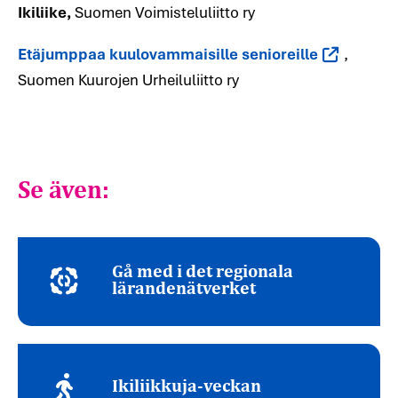
Ikiliike,
Suomen Voimisteluliitto ry
Etäjumppaa kuulovammaisille senioreille
,
Suomen Kuurojen Urheiluliitto ry
Se även:
Gå med i det regionala
lärandenätverket
Ikiliikkuja-veckan