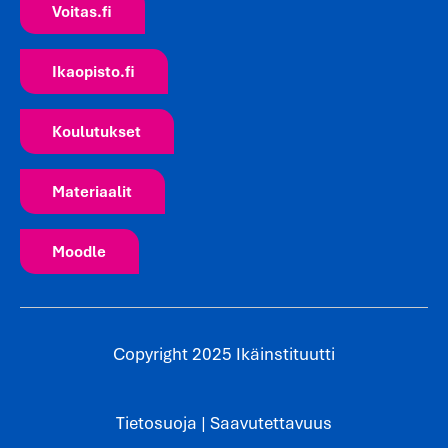
Voitas.fi
Ikaopisto.fi
Koulutukset
Materiaalit
Moodle
Copyright 2025 Ikäinstituutti
Tietosuoja
|
Saavutettavuus