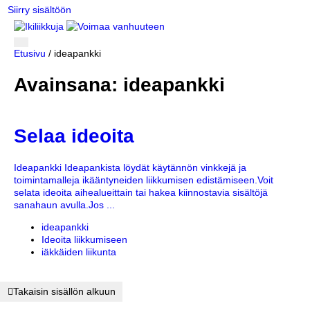
Siirry sisältöön
Etusivu
/
ideapankki
Avainsana: ideapankki
Selaa ideoita
Ideapankki Ideapankista löydät käytännön vinkkejä ja
toimintamalleja ikääntyneiden liikkumisen edistämiseen.Voit
selata ideoita aihealueittain tai hakea kiinnostavia sisältöjä
sanahaun avulla.Jos ...
ideapankki
Ideoita liikkumiseen
iäkkäiden liikunta
Takaisin sisällön alkuun