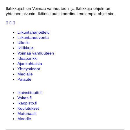
Ikiliikkuja.fi on Voimaa vanhuuteen- ja Ikiliikkuja-ohjelman
yhteinen sivusto. Ikäinstituutti koordinoi molempia ohjelmia.
Liikuntaharjoittelu
Liikuntaneuvonta
Ulkoilu
Ikiliikkuja
Voimaa vanhuuteen
Ideapankki
Ajankohtaista
Yhteystiedot
Medialle
Palaute
Ikainstituutti.fi
Voitas.fi
Ikaopisto.fi
Koulutukset
Materiaalit
Moodle