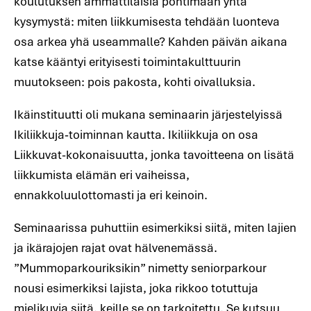
koulutuksen ammattilaisia pohtimaan yhtä
kysymystä: miten liikkumisesta tehdään luonteva
osa arkea yhä useammalle? Kahden päivän aikana
katse kääntyi erityisesti toimintakulttuurin
muutokseen: pois pakosta, kohti oivalluksia.
Ikäinstituutti oli mukana seminaarin järjestelyissä
Ikiliikkuja‑toiminnan kautta. Ikiliikkuja on osa
Liikkuvat-kokonaisuutta, jonka tavoitteena on lisätä
liikkumista elämän eri vaiheissa,
ennakkoluulottomasti ja eri keinoin.
Seminaarissa puhuttiin esimerkiksi siitä, miten lajien
ja ikärajojen rajat ovat hälvenemässä.
”Mummoparkouriksikin” nimetty seniorparkour
nousi esimerkiksi lajista, joka rikkoo totuttuja
mielikuvia siitä, keille se on tarkoitettu. Se kutsuu