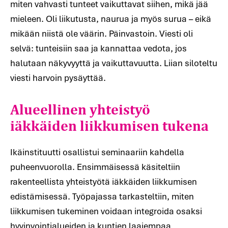
miten vahvasti tunteet vaikuttavat siihen, mikä jää
mieleen. Oli liikutusta, naurua ja myös surua – eikä
mikään niistä ole väärin. Päinvastoin. Viesti oli
selvä: tunteisiin saa ja kannattaa vedota, jos
halutaan näkyvyyttä ja vaikuttavuutta. Liian siloteltu
Alueellinen yhteistyö
viesti harvoin pysäyttää.
iäkkäiden liikkumisen tukena
Ikäinstituutti osallistui seminaariin kahdella
puheenvuorolla. Ensimmäisessä käsiteltiin
rakenteellista yhteistyötä iäkkäiden liikkumisen
edistämisessä. Työpajassa tarkasteltiin, miten
liikkumisen tukeminen voidaan integroida osaksi
hyvinvointialueiden ja kuntien laajempaa