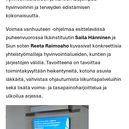
hyvinvoinnin ja terveyden edistämisen
kokonaisuutta.
Voimaa vanhuuteen -ohjelmaa esittelevässä
puheenvuorossa Ikäinstituutin
Saila Hänninen
ja
Siun soten
Reeta Raimoaho
kuvasivat konkreettisia
yhteistyömalleja hyvinvointialueiden, kuntien ja
järjestöjen välillä. Tavoitteena on tavoittaa
toimintakyvyltään heikentyneitä, kotona asuvia
iäkkäitä, vahvistaa ohjautumista liikuntapalveluihin
sekä lisätä voima- ja tasapainoharjoittelua ja
ulkoilua arjessa.