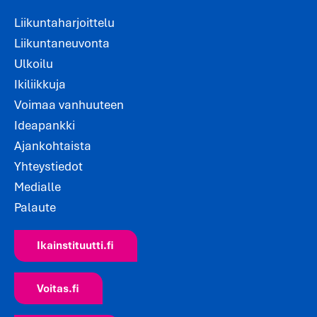
Liikuntaharjoittelu
Liikuntaneuvonta
Ulkoilu
Ikiliikkuja
Voimaa vanhuuteen
Ideapankki
Ajankohtaista
Yhteystiedot
Medialle
Palaute
Ikainstituutti.fi
Voitas.fi