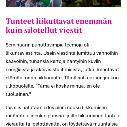
Tunteet liikuttavat enemmän
kuin silotellut viestit
Seminaarin puhuttavimpia teemoja oli
liikuntaviestintä. Usein viestintä jumittuu vanhoihin
kaavoihin, tuhansia kertoja nähtyihin kuviin
energisistä ja aktiivisista ihmisistä, jotka ilmentävät
elämäniloaan liikkumalla. Tämä sulkee ison joukon
ulkopuolelle. ”Tämä ei koske minua, en ole
tuollainen.”
Jos siis halutaan edes pieni nousu liikkumisen
määrään niidenkin parissa, joille liikkuminen tuntuu
vieraalta tai pelottavalta, on löydettävä muunlaisia