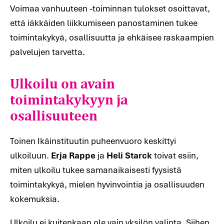
Voimaa vanhuuteen -toiminnan tulokset osoittavat,
että iäkkäiden liikkumiseen panostaminen tukee
toimintakykyä, osallisuutta ja ehkäisee raskaampien
Ulkoilu on avain
palvelujen tarvetta.
toimintakykyyn ja
osallisuuteen
Toinen Ikäinstituutin puheenvuoro keskittyi
ulkoiluun.
Erja Rappe
ja
Heli Starck
toivat esiin,
miten ulkoilu tukee samanaikaisesti fyysistä
toimintakykyä, mielen hyvinvointia ja osallisuuden
kokemuksia.
Ulkoilu ei kuitenkaan ole vain yksilön valinta. Siihen