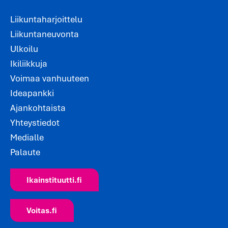
Liikuntaharjoittelu
Liikuntaneuvonta
Ulkoilu
Ikiliikkuja
Voimaa vanhuuteen
Ideapankki
Ajankohtaista
Yhteystiedot
Medialle
Palaute
Ikainstituutti.fi
Voitas.fi