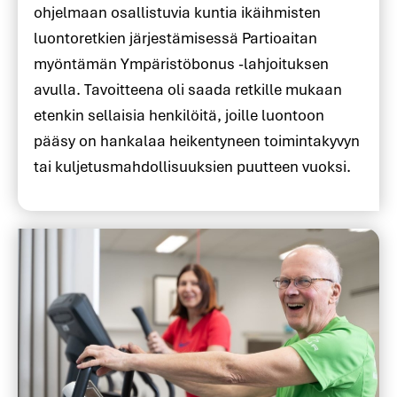
ohjelmaan osallistuvia kuntia ikäihmisten
luontoretkien järjestämisessä Partioaitan
myöntämän Ympäristöbonus -lahjoituksen
avulla. Tavoitteena oli saada retkille mukaan
etenkin sellaisia henkilöitä, joille luontoon
pääsy on hankalaa heikentyneen toimintakyvyn
tai kuljetusmahdollisuuksien puutteen vuoksi.