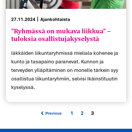
”Ryhmässä on mukava liikkua” –
27.11.2024
Ajankohtaista
tuloksia osallistujakyselystä
Iäkkäiden liikuntaryhmissä mieliala kohenee ja
kunto ja tasapaino paranevat. Kunnon ja
terveyden ylläpitäminen on monelle tärkein syy
osallistua liikuntaryhmiin, selvisi Ikäinstituutin
kyselyssä.
Pagination
1
2
3
Previous