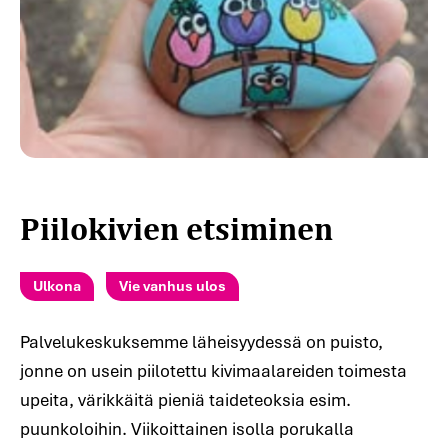
Piilokivien etsiminen
Ulkona
Vie vanhus ulos
Palvelukeskuksemme läheisyydessä on puisto,
jonne on usein piilotettu kivimaalareiden toimesta
upeita, värikkäitä pieniä taideteoksia esim.
puunkoloihin. Viikoittainen isolla porukalla