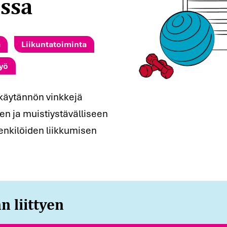
issa
a
Liikuntatoiminta
yö
 käytännön vinkkejä
n ja muistiystävälliseen
enkilöiden liikkumisen
n liittyen