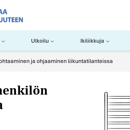
Ulkoilu
Ikiliikkuja
henkilön
ohtaaminen ja ohjaaminen liikuntatilanteissa
a