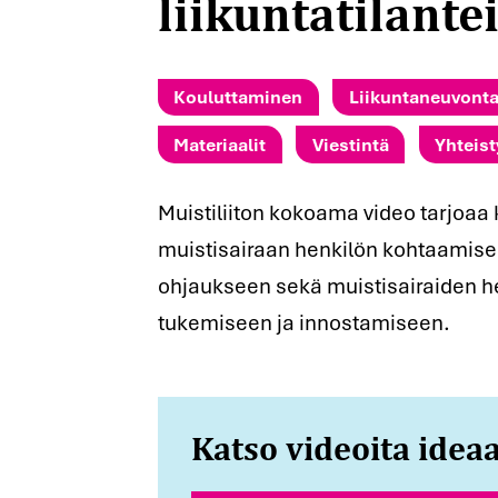
liikuntatilante
Kouluttaminen
Liikuntaneuvont
Materiaalit
Viestintä
Yhteist
Muistiliiton kokoama video tarjoaa
muistisairaan henkilön kohtaamisee
ohjaukseen sekä muistisairaiden h
tukemiseen ja innostamiseen.
Katso videoita ideaa