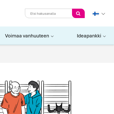
Perform
search
Voimaa vanhuuteen
Ideapankki