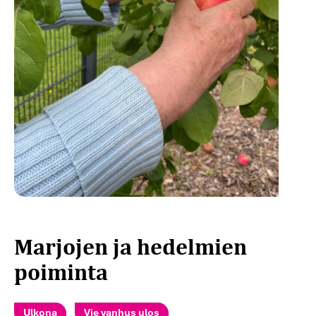
Marjojen ja hedelmien
poiminta
Ulkona
Vie vanhus ulos