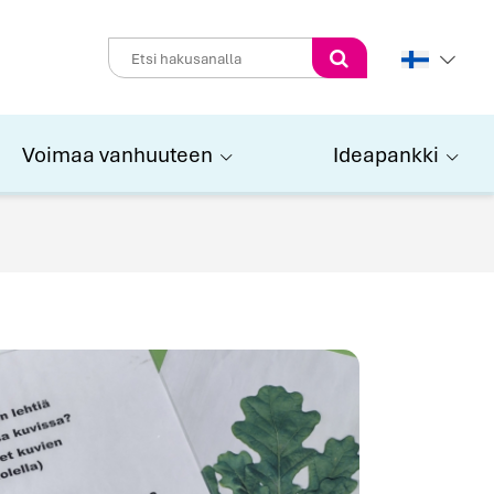
Perform
search
Voimaa vanhuuteen
Ideapankki