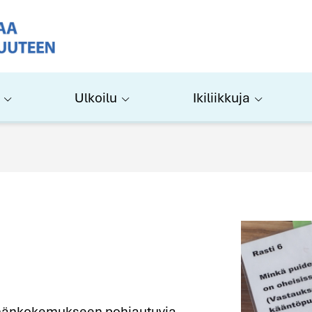
Ulkoilu
Ikiliikkuja
lämänkokemukseen pohjautuvia