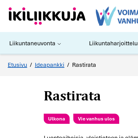
Liikuntaneuvonta
Liikuntaharjoittelu
Rastirata
Etusivu
/
Ideapankki
/
Rastirata
Ulkona
Vie vanhus ulos
Luontoaiheisia, yleistietoon ja e